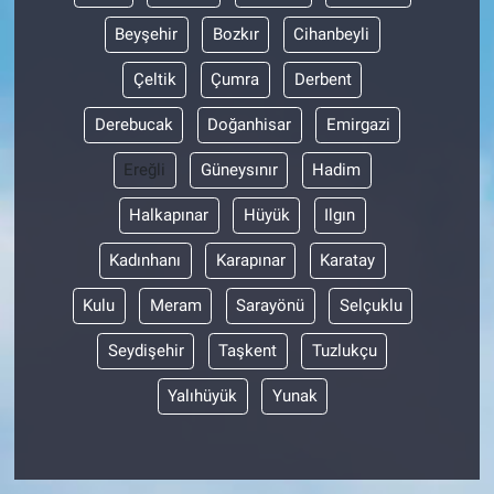
Beyşehir
Bozkır
Cihanbeyli
Çeltik
Çumra
Derbent
Derebucak
Doğanhisar
Emirgazi
Ereğli
Güneysınır
Hadim
Halkapınar
Hüyük
Ilgın
Kadınhanı
Karapınar
Karatay
Kulu
Meram
Sarayönü
Selçuklu
Seydişehir
Taşkent
Tuzlukçu
Yalıhüyük
Yunak