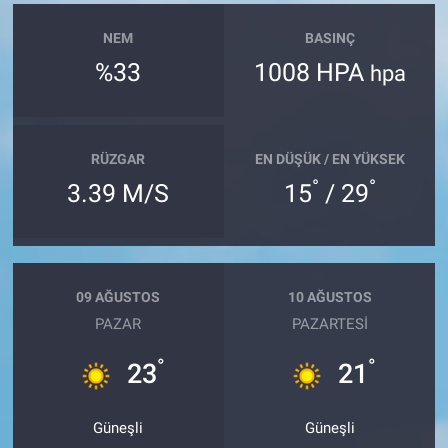
NEM
BASINÇ
%33
1008 HPA
hpa
RÜZGAR
EN DÜŞÜK / EN YÜKSEK
°
°
3.39 M/S
15
/ 29
09 AĞUSTOS
10 AĞUSTOS
PAZAR
PAZARTESI
°
°
23
21
Güneşli
Güneşli