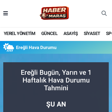
YEREL YÖNETİM
Nöbetçi Eczaneler
GÜNCEL
Hava Durumu
YEREL YÖNETİM
GÜNCEL
ASAYİŞ
SİYASET
SP
BİLİM VE TEKNOLOJİ
Trafik Durumu
Ereğli Hava Durumu
KADIN AİLE
Süper Lig Puan Durumu ve Fikstür
SPOR
Tüm Manşetler
Ereğli Bugün, Yarın ve 1
Haftalık Hava Durumu
DÜNYA
Son Dakika Haberleri
Tahmini
EKONOMİ
Haber Arşivi
ŞU AN
SİYASET