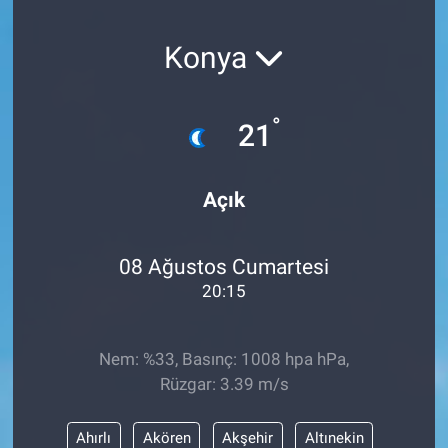
SAĞLIK
Konya
YAŞAM
°
21
EĞİTİM
ASAYİŞ
Açık
MAGAZİN
08 Ağustos Cumartesi
KÜLTÜR-SANAT
20:15
ÇEVRE
Nem: %33, Basınç: 1008 hpa hPa,
Rüzgar: 3.39 m/s
Ahırlı
Akören
Akşehir
Altınekin