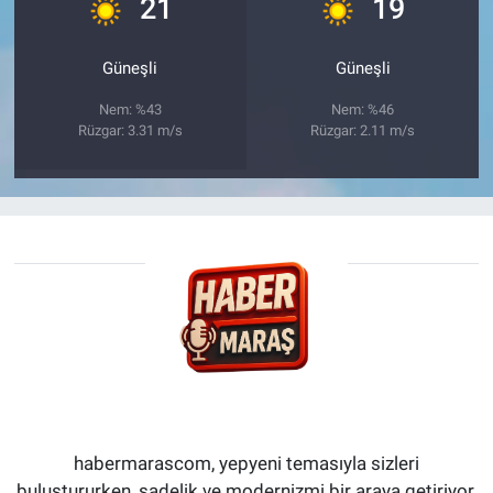
°
°
21
19
Güneşli
Güneşli
Nem: %43
Nem: %46
Rüzgar: 3.31 m/s
Rüzgar: 2.11 m/s
habermarascom, yepyeni temasıyla sizleri
buluştururken, sadelik ve modernizmi bir araya getiriyor.