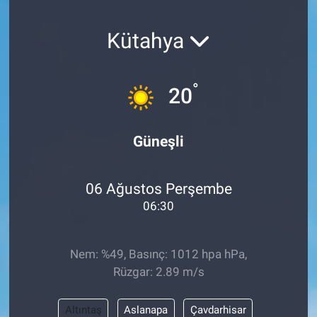
SAĞLIK
Kütahya
YAŞAM
°
20
EĞİTİM
ASAYİŞ
Güneşli
MAGAZİN
06 Ağustos Perşembe
KÜLTÜR-SANAT
06:30
ÇEVRE
Nem: %49, Basınç: 1012 hpa hPa,
Rüzgar: 2.89 m/s
Altıntaş
Aslanapa
Çavdarhisar