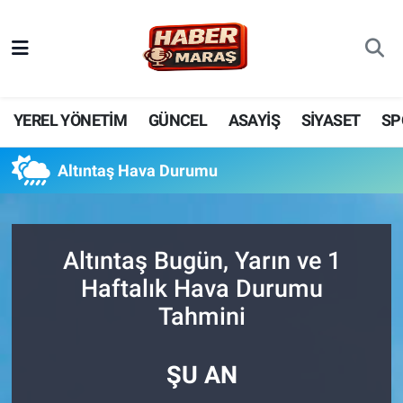
YEREL YÖNETİM
Nöbetçi Eczaneler
GÜNCEL
Hava Durumu
YEREL YÖNETİM
GÜNCEL
ASAYİŞ
SİYASET
SP
BİLİM VE TEKNOLOJİ
Trafik Durumu
Altıntaş Hava Durumu
KADIN AİLE
Süper Lig Puan Durumu ve Fikstür
SPOR
Tüm Manşetler
Altıntaş Bugün, Yarın ve 1
Haftalık Hava Durumu
DÜNYA
Son Dakika Haberleri
Tahmini
EKONOMİ
Haber Arşivi
ŞU AN
SİYASET