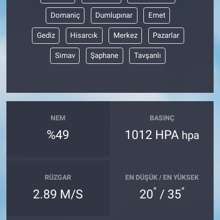
Domaniç
Dumlupınar
Emet
Gediz
Hisarcık
Merkez
Pazarlar
Simav
Şaphane
Tavşanlı
NEM
BASINÇ
%49
1012 HPA
hpa
RÜZGAR
EN DÜŞÜK / EN YÜKSEK
°
°
2.89 M/S
20
/ 35