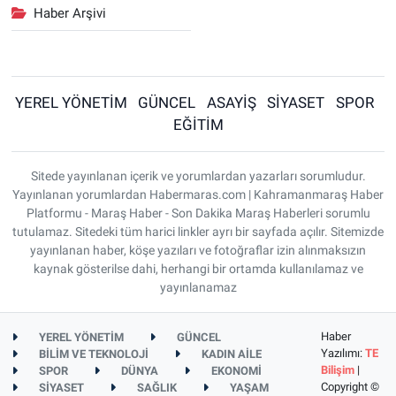
Haber Arşivi
YEREL YÖNETİM
GÜNCEL
ASAYİŞ
SİYASET
SPOR
EĞİTİM
Sitede yayınlanan içerik ve yorumlardan yazarları sorumludur.
Yayınlanan yorumlardan Habermaras.com | Kahramanmaraş Haber
Platformu - Maraş Haber - Son Dakika Maraş Haberleri sorumlu
tutulamaz. Sitedeki tüm harici linkler ayrı bir sayfada açılır. Sitemizde
yayınlanan haber, köşe yazıları ve fotoğraflar izin alınmaksızın
kaynak gösterilse dahi, herhangi bir ortamda kullanılamaz ve
yayınlanamaz
Haber
YEREL YÖNETİM
GÜNCEL
Yazılımı:
TE
BİLİM VE TEKNOLOJİ
KADIN AİLE
Bilişim
|
SPOR
DÜNYA
EKONOMİ
Copyright ©
SİYASET
SAĞLIK
YAŞAM