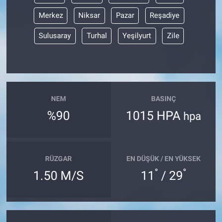
Merkez
Niksar
Pazar
Reşadiye
Sulusaray
Turhal
Yeşilyurt
Zile
NEM
BASINÇ
%90
1015 HPA
hpa
RÜZGAR
EN DÜŞÜK / EN YÜKSEK
°
°
1.50 M/S
11
/ 29