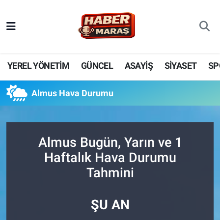
YEREL YÖNETİM
Nöbetçi Eczaneler
GÜNCEL
Hava Durumu
YEREL YÖNETİM
GÜNCEL
ASAYİŞ
SİYASET
SP
BİLİM VE TEKNOLOJİ
Trafik Durumu
Almus Hava Durumu
KADIN AİLE
Süper Lig Puan Durumu ve Fikstür
SPOR
Tüm Manşetler
Almus Bugün, Yarın ve 1
Haftalık Hava Durumu
DÜNYA
Son Dakika Haberleri
Tahmini
EKONOMİ
Haber Arşivi
ŞU AN
SİYASET