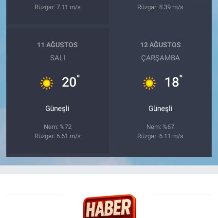
Rüzgar: 7.11 m/s
Rüzgar: 8.39 m/s
11 AĞUSTOS
12 AĞUSTOS
SALI
ÇARŞAMBA
°
°
20
18
Güneşli
Güneşli
Nem: %72
Nem: %67
Rüzgar: 6.61 m/s
Rüzgar: 6.11 m/s