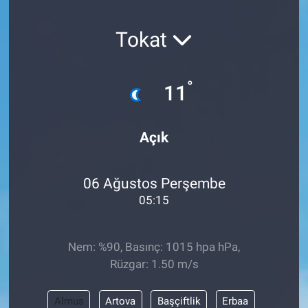
SAĞLIK
Tokat
YAŞAM
°
11
EĞİTİM
ASAYİŞ
Açık
MAGAZİN
06 Ağustos Perşembe
KÜLTÜR-SANAT
05:15
ÇEVRE
Nem: %90, Basınç: 1015 hpa hPa,
Rüzgar: 1.50 m/s
Almus
Artova
Başçiftlik
Erbaa