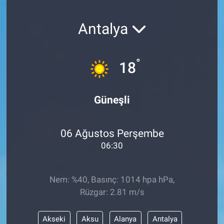
SAĞLIK
Antalya
YAŞAM
°
18
EĞİTİM
ASAYİŞ
Güneşli
MAGAZİN
06 Ağustos Perşembe
KÜLTÜR-SANAT
06:30
ÇEVRE
Nem: %40, Basınç: 1014 hpa hPa,
Rüzgar: 2.81 m/s
Akseki
Aksu
Alanya
Antalya