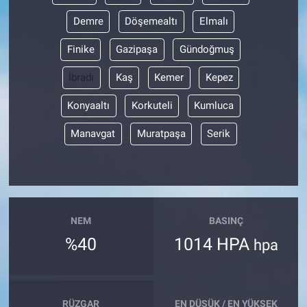
Demre
Döşemealtı
Elmalı
Finike
Gazipaşa
Gündoğmuş
İbradı
Kaş
Kemer
Kepez
Konyaaltı
Korkuteli
Kumluca
Manavgat
Muratpaşa
Serik
NEM
BASINÇ
%40
1014 HPA
hpa
RÜZGAR
EN DÜŞÜK / EN YÜKSEK