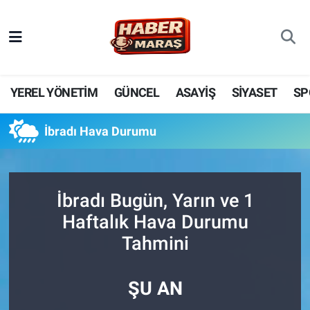
YEREL YÖNETİM
Nöbetçi Eczaneler
GÜNCEL
Hava Durumu
YEREL YÖNETİM
GÜNCEL
ASAYİŞ
SİYASET
SP
BİLİM VE TEKNOLOJİ
Trafik Durumu
İbradı Hava Durumu
KADIN AİLE
Süper Lig Puan Durumu ve Fikstür
SPOR
Tüm Manşetler
İbradı Bugün, Yarın ve 1
Haftalık Hava Durumu
DÜNYA
Son Dakika Haberleri
Tahmini
EKONOMİ
Haber Arşivi
ŞU AN
SİYASET