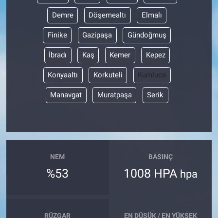
Demre
Döşemealtı
Elmalı
Finike
Gazipaşa
Gündoğmuş
İbradı
Kaş
Kemer
Kepez
Konyaaltı
Korkuteli
Kumluca
Manavgat
Muratpaşa
Serik
NEM
BASINÇ
%53
1008 HPA
hpa
RÜZGAR
EN DÜŞÜK / EN YÜKSEK