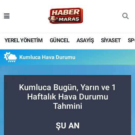
YEREL YÖNETİM
Nöbetçi Eczaneler
GÜNCEL
Hava Durumu
YEREL YÖNETİM
GÜNCEL
ASAYİŞ
SİYASET
SP
BİLİM VE TEKNOLOJİ
Trafik Durumu
Kumluca Hava Durumu
KADIN AİLE
Süper Lig Puan Durumu ve Fikstür
SPOR
Tüm Manşetler
Kumluca Bugün, Yarın ve 1
Haftalık Hava Durumu
DÜNYA
Son Dakika Haberleri
Tahmini
EKONOMİ
Haber Arşivi
ŞU AN
SİYASET