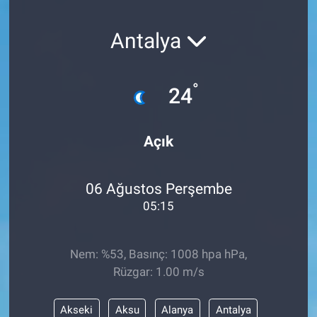
SAĞLIK
Antalya
YAŞAM
°
24
EĞİTİM
ASAYİŞ
Açık
MAGAZİN
06 Ağustos Perşembe
KÜLTÜR-SANAT
05:15
ÇEVRE
Nem: %53, Basınç: 1008 hpa hPa,
Rüzgar: 1.00 m/s
Akseki
Aksu
Alanya
Antalya