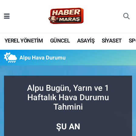
YEREL YÖNETİM
Nöbetçi Eczaneler
GÜNCEL
Hava Durumu
YEREL YÖNETİM
GÜNCEL
ASAYİŞ
SİYASET
SP
BİLİM VE TEKNOLOJİ
Trafik Durumu
Alpu Hava Durumu
KADIN AİLE
Süper Lig Puan Durumu ve Fikstür
SPOR
Tüm Manşetler
Alpu Bugün, Yarın ve 1
Haftalık Hava Durumu
DÜNYA
Son Dakika Haberleri
Tahmini
EKONOMİ
Haber Arşivi
ŞU AN
SİYASET