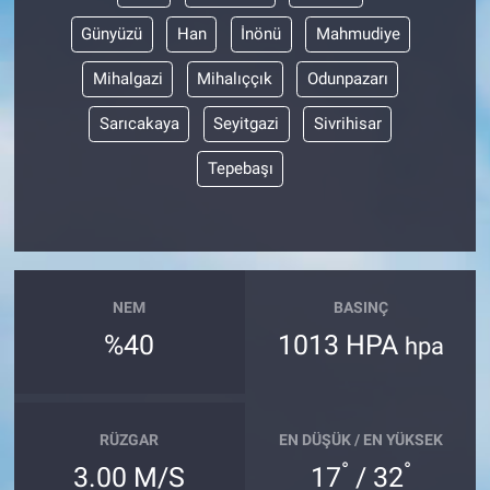
Günyüzü
Han
İnönü
Mahmudiye
Mihalgazi
Mihalıççık
Odunpazarı
Sarıcakaya
Seyitgazi
Sivrihisar
Tepebaşı
NEM
BASINÇ
%40
1013 HPA
hpa
RÜZGAR
EN DÜŞÜK / EN YÜKSEK
°
°
3.00 M/S
17
/ 32