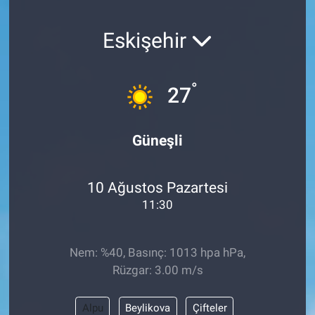
SAĞLIK
Eskişehir
YAŞAM
°
27
EĞİTİM
ASAYİŞ
Güneşli
MAGAZİN
10 Ağustos Pazartesi
KÜLTÜR-SANAT
11:30
ÇEVRE
Nem: %40, Basınç: 1013 hpa hPa,
Rüzgar: 3.00 m/s
Alpu
Beylikova
Çifteler