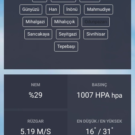
Günyüzü
Han
İnönü
Mahmudiye
Mihalgazi
Mihalıççık
Odunpazarı
Sarıcakaya
Seyitgazi
Sivrihisar
Tepebaşı
NEM
BASINÇ
%29
1007 HPA
hpa
RÜZGAR
EN DÜŞÜK / EN YÜKSEK
°
°
5.19 M/S
16
/ 31