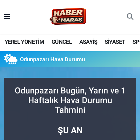
YEREL YÖNETİM
Nöbetçi Eczaneler
GÜNCEL
Hava Durumu
YEREL YÖNETİM
GÜNCEL
ASAYİŞ
SİYASET
SP
BİLİM VE TEKNOLOJİ
Trafik Durumu
Odunpazarı Hava Durumu
KADIN AİLE
Süper Lig Puan Durumu ve Fikstür
SPOR
Tüm Manşetler
Odunpazarı Bugün, Yarın ve 1
Haftalık Hava Durumu
DÜNYA
Son Dakika Haberleri
Tahmini
EKONOMİ
Haber Arşivi
ŞU AN
SİYASET