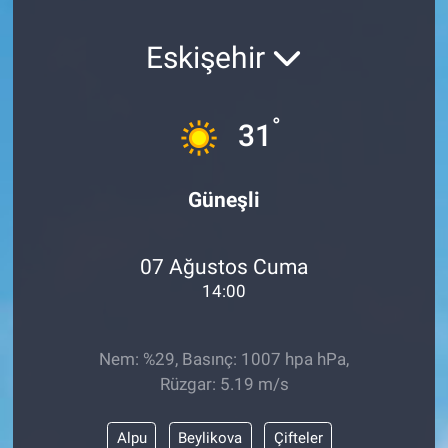
SAĞLIK
Eskişehir
YAŞAM
°
31
EĞİTİM
ASAYİŞ
Güneşli
MAGAZİN
07 Ağustos Cuma
KÜLTÜR-SANAT
14:00
ÇEVRE
Nem: %29, Basınç: 1007 hpa hPa,
Rüzgar: 5.19 m/s
Alpu
Beylikova
Çifteler