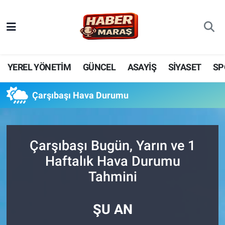
YEREL YÖNETİM
Nöbetçi Eczaneler
GÜNCEL
Hava Durumu
YEREL YÖNETİM
GÜNCEL
ASAYİŞ
SİYASET
SP
BİLİM VE TEKNOLOJİ
Trafik Durumu
Çarşıbaşı Hava Durumu
KADIN AİLE
Süper Lig Puan Durumu ve Fikstür
SPOR
Tüm Manşetler
Çarşıbaşı Bugün, Yarın ve 1
Haftalık Hava Durumu
DÜNYA
Son Dakika Haberleri
Tahmini
EKONOMİ
Haber Arşivi
ŞU AN
SİYASET