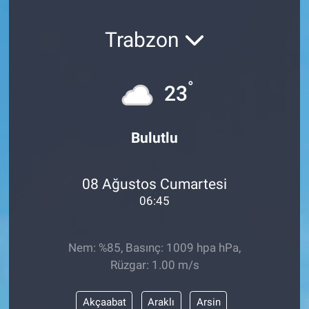
SAĞLIK
Trabzon
YAŞAM
°
23
EĞİTİM
ASAYİŞ
Bulutlu
MAGAZİN
08 Ağustos Cumartesi
KÜLTÜR-SANAT
06:45
ÇEVRE
Nem: %85, Basınç: 1009 hpa hPa,
Rüzgar: 1.00 m/s
Akçaabat
Araklı
Arsin