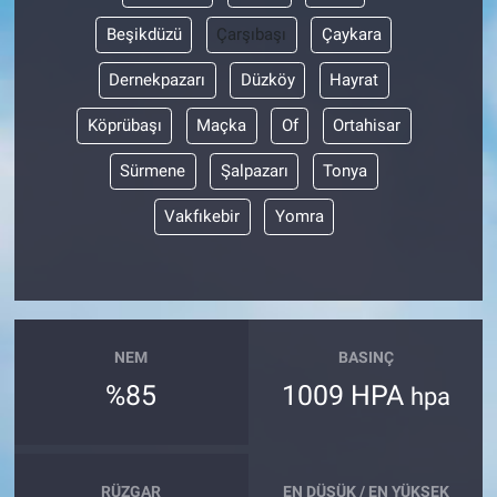
Beşikdüzü
Çarşıbaşı
Çaykara
Dernekpazarı
Düzköy
Hayrat
Köprübaşı
Maçka
Of
Ortahisar
Sürmene
Şalpazarı
Tonya
Vakfıkebir
Yomra
NEM
BASINÇ
%85
1009 HPA
hpa
RÜZGAR
EN DÜŞÜK / EN YÜKSEK