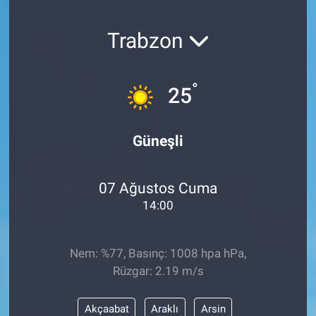
SAĞLIK
Trabzon
YAŞAM
°
25
EĞİTİM
ASAYİŞ
Güneşli
MAGAZİN
07 Ağustos Cuma
KÜLTÜR-SANAT
14:00
ÇEVRE
Nem: %77, Basınç: 1008 hpa hPa,
Rüzgar: 2.19 m/s
Akçaabat
Araklı
Arsin