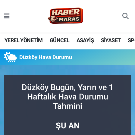
YEREL YÖNETİM
Nöbetçi Eczaneler
GÜNCEL
Hava Durumu
YEREL YÖNETİM
GÜNCEL
ASAYİŞ
SİYASET
SP
BİLİM VE TEKNOLOJİ
Trafik Durumu
Düzköy Hava Durumu
KADIN AİLE
Süper Lig Puan Durumu ve Fikstür
SPOR
Tüm Manşetler
Düzköy Bugün, Yarın ve 1
Haftalık Hava Durumu
DÜNYA
Son Dakika Haberleri
Tahmini
EKONOMİ
Haber Arşivi
ŞU AN
SİYASET