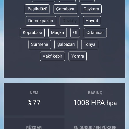
Beşikdüzü
Çarşıbaşı
Çaykara
Dernekpazarı
Düzköy
Hayrat
Köprübaşı
Maçka
Of
Ortahisar
Sürmene
Şalpazarı
Tonya
Vakfıkebir
Yomra
NEM
BASINÇ
%77
1008 HPA
hpa
RÜZGAR
EN DÜŞÜK / EN YÜKSEK