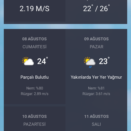
°
°
2.19 M/S
22
/ 26
08 AĞUSTOS
09 AĞUSTOS
CUMARTESI
PAZAR
°
°
24
23
Parçalı Bulutlu
Yakınlarda Yer Yer Yağmur
Nem: %80
Nem: %81
Rüzgar: 2.89 m/s
Rüzgar: 3.61 m/s
10 AĞUSTOS
11 AĞUSTOS
PAZARTESI
SALI